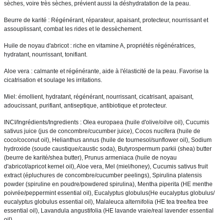
sèches, voire très sèches, prévient aussi la déshydratation de la peau. 
Beurre de karité : Régénérant, réparateur, apaisant, protecteur, nourrissant et 
assouplissant, combat les rides et le dessèchement. 
Huile de noyau d'abricot : riche en vitamine A, propriétés régénératrices, 
hydratant, nourrissant, tonifiant. 
Aloe vera : calmante et régénérante, aide à l'élasticité de la peau. Favorise la 
cicatrisation et soulage les irritations. 
Miel: émollient, hydratant, régénérant, nourrissant, cicatrisant, apaisant, 
adoucissant, purifiant, antiseptique, antibiotique et protecteur. 
INCI/Ingrédients/Ingredients : Olea europaea (huile d'olive/oilve oil), Cucumis 
sativus juice (jus de concombre/cucumber juice), Cocos nucifera (huile de 
coco/coconut oil), Helianthus annus (huile de tournesol/sunflower oil), Sodium 
hydroxide (soude caustique/caustic soda), Butyrospermum parkii (shea) butter 
(beurre de karité/shea butter), Prunus armeniaca (huile de noyau 
d'abricot/apricot kernel oil), Aloe vera, Mel (miel/honey), Cucumis sativus fruit 
extract (épluchures de concombre/cucumber peelings), Spirulina platensis 
powder (spiruline en poudre/powdered spirulina), Mentha piperita (HE menthe 
poivrée/peppermint essential oil), Eucalyptus globulus(He eucalyptus globulus/ 
eucalyptus globulus essential oil), Malaleuca alternifolia (HE tea tree/tea tree 
essential oil), Lavandula angustifolia (HE lavande vraie/real lavender essential 
oil). 