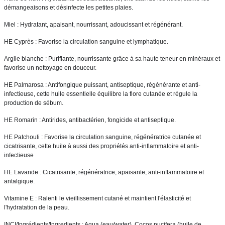
démangeaisons et désinfecte les petites plaies. 
Miel : Hydratant, apaisant, nourrissant, adoucissant et régénérant. 
HE Cyprès : Favorise la circulation sanguine et lymphatique. 
Argile blanche : Purifiante, nourrissante grâce à sa haute teneur en minéraux et 
favorise un nettoyage en douceur. 
HE Palmarosa : Antifongique puissant, antiseptique, régénérante et anti-
infectieuse, cette huile essentielle équilibre la flore cutanée et régule la 
production de sébum. 
HE Romarin : Antirides, antibactérien, fongicide et antiseptique. 
HE Patchouli : Favorise la circulation sanguine, régénératrice cutanée et 
cicatrisante, cette huile à aussi des propriétés anti-inflammatoire et anti-
infectieuse 
HE Lavande : Cicatrisante, régénératrice, apaisante, anti-inflammatoire et 
antalgique. 
Vitamine E : Ralenti le vieillissement cutané et maintient l'élasticité et 
l'hydratation de la peau. 
INCI/Ingrédients/Ingredients : Aqua (eau/water), Cocos nucifera (huile de 