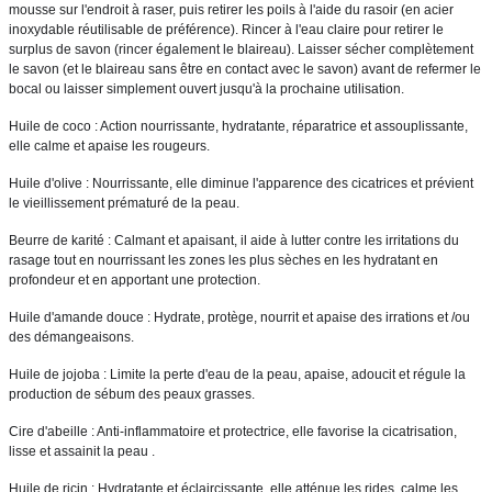
mousse sur l'endroit à raser, puis retirer les poils à l'aide du rasoir (en acier 
inoxydable réutilisable de préférence). Rincer à l'eau claire pour retirer le 
surplus de savon (rincer également le blaireau). Laisser sécher complètement 
le savon (et le blaireau sans être en contact avec le savon) avant de refermer le 
bocal ou laisser simplement ouvert jusqu'à la prochaine utilisation. 
Huile de coco : Action nourrissante, hydratante, réparatrice et assouplissante, 
elle calme et apaise les rougeurs. 
Huile d'olive : Nourrissante, elle diminue l'apparence des cicatrices et prévient 
le vieillissement prématuré de la peau. 
Beurre de karité : Calmant et apaisant, il aide à lutter contre les irritations du 
rasage tout en nourrissant les zones les plus sèches en les hydratant en 
profondeur et en apportant une protection. 
Huile d'amande douce : Hydrate, protège, nourrit et apaise des irrations et /ou 
des démangeaisons. 
Huile de jojoba : Limite la perte d'eau de la peau, apaise, adoucit et régule la 
production de sébum des peaux grasses. 
Cire d'abeille : Anti-inflammatoire et protectrice, elle favorise la cicatrisation, 
lisse et assainit la peau . 
Huile de ricin : Hydratante et éclaircissante, elle atténue les rides, calme les 