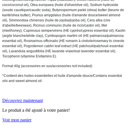
coco/coconut oil), Olea europaea (huile d'olive/olive oil), Sodium hydroxide 
(soude caustique/caustic soda), Butyrospermum parkii (shea) butter (beurre de 
karité/shea butter), Prunus amygdalus (huile d'amande douce/sweet almond 
oil), Simmondsia chinensis (huile de jojoba/jojoba oil), Cera alba (cire 
d'abeille/beeswax), Ricinus communis (huile de ricin/castor oil), Mel 
(miel/honey), Cupressus sempervirens (HE cyprès/cypress essential oil), Kaolin 
(argile blanche/white clay), Cymbopogon martini oil (HE palmarosa/palmarosa 
essential oil), Rosmarinus officinalis (HE romarin à cinéole/rosemary to cineole 
essential oil), Pogostemon cablin leaf extract (HE patchouli/patchouli essential 
oil), Lavandula angustifolia (HE lavande vraie/real lavender essential oil), 
Tocopherol (vitamine E/vitamins E). 
Format 40g (accessoires en sus/accessories not included) 
*Contient des huiles essentielles et huile d'amande douce/Contains essential 
oils and sweet almond oil.
Découvrez maintenant
Le produit a été ajouté à votre panier!
Voir mon panier