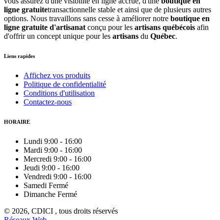
vous assurez d'une visibilité en ligne accrue, d'une
boutique en
ligne gratuite
transactionnelle stable et ainsi que de plusieurs autres
options. Nous travaillons sans cesse à améliorer notre
boutique en
ligne gratuite d'artisanat
conçu pour les
artisans québécois
afin
d'offrir un concept unique pour les
artisans
du
Québec
.
Liens rapides
Affichez vos produits
Politique de confidentialité
Conditions d'utilisation
Contactez-nous
HORAIRE
Lundi
9:00
-
16:00
Mardi
9:00
-
16:00
Mercredi
9:00
-
16:00
Jeudi
9:00
-
16:00
Vendredi
9:00
-
16:00
Samedi
Fermé
Dimanche
Fermé
© 2026, CDICI , tous droits réservés
Réseaux Web