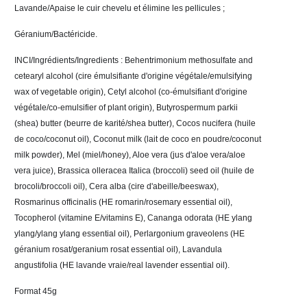
Lavande/Apaise le cuir chevelu et élimine les pellicules ; 
Géranium/Bactéricide. 
INCI/Ingrédients/Ingredients : Behentrimonium methosulfate and 
cetearyl alcohol (cire émulsifiante d'origine végétale/emulsifying 
wax of vegetable origin), Cetyl alcohol (co-émulsifiant d'origine 
végétale/co-emulsifier of plant origin), Butyrospermum parkii 
(shea) butter (beurre de karité/shea butter), Cocos nucifera (huile 
de coco/coconut oil), Coconut milk (lait de coco en poudre/coconut 
milk powder), Mel (miel/honey), Aloe vera (jus d'aloe vera/aloe 
vera juice), Brassica olleracea Italica (broccoli) seed oil (huile de 
brocoli/broccoli oil), Cera alba (cire d'abeille/beeswax), 
Rosmarinus officinalis (HE romarin/rosemary essential oil), 
Tocopherol (vitamine E/vitamins E), Cananga odorata (HE ylang 
ylang/ylang ylang essential oil), Perlargonium graveolens (HE 
géranium rosat/geranium rosat essential oil), Lavandula 
angustifolia (HE lavande vraie/real lavender essential oil). 
Format 45g 