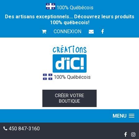
100% Québécois
Des artisans exceptionnels... Découvrez leurs produits
100% québecois!
CONNEXION
100% Québécois
CRÉER VOTRE
BOUTIQUE
MENU
450 847-3160