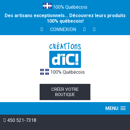
100% Québécois
Des artisans exceptionnels... Découvrez leurs produits
100% québecois!
CONNEXION
100% Québécois
CRÉER VOTRE
BOUTIQUE
MENU
450 521-7318