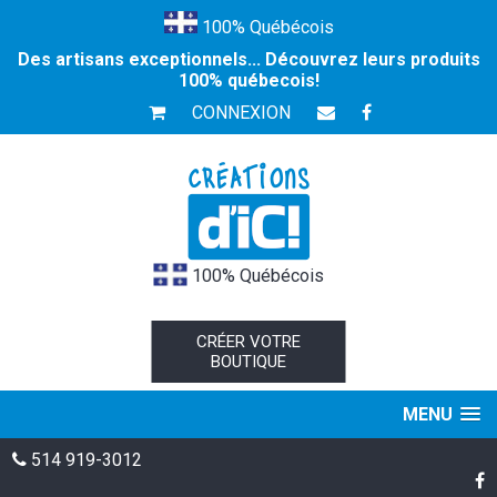
100% Québécois
Des artisans exceptionnels... Découvrez leurs produits
100% québecois!
CONNEXION
100% Québécois
CRÉER VOTRE
BOUTIQUE
MENU
514 919-3012