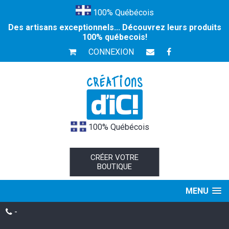
100% Québécois
Des artisans exceptionnels... Découvrez leurs produits
100% québecois!
CONNEXION
100% Québécois
CRÉER VOTRE
BOUTIQUE
MENU
-