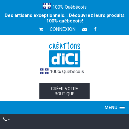
100% Québécois
Des artisans exceptionnels... Découvrez leurs produits
100% québecois!
CONNEXION
100% Québécois
CRÉER VOTRE
BOUTIQUE
MENU
-