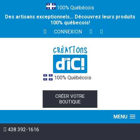
100% Québécois
Des artisans exceptionnels... Découvrez leurs produits
100% québecois!
CONNEXION
100% Québécois
CRÉER VOTRE
BOUTIQUE
MENU
438 392-1616