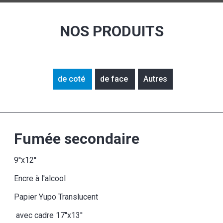
NOS PRODUITS
de coté
de face
Autres
Fumée secondaire
9''x12''
Encre à l'alcool
Papier Yupo Translucent
avec cadre 17''x13''