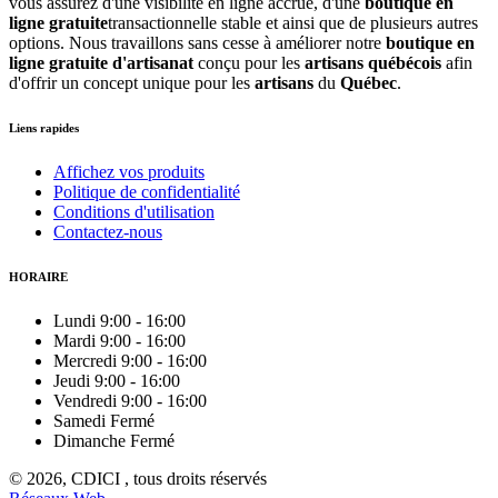
vous assurez d'une visibilité en ligne accrue, d'une
boutique en
ligne gratuite
transactionnelle stable et ainsi que de plusieurs autres
options. Nous travaillons sans cesse à améliorer notre
boutique en
ligne gratuite d'artisanat
conçu pour les
artisans québécois
afin
d'offrir un concept unique pour les
artisans
du
Québec
.
Liens rapides
Affichez vos produits
Politique de confidentialité
Conditions d'utilisation
Contactez-nous
HORAIRE
Lundi
9:00
-
16:00
Mardi
9:00
-
16:00
Mercredi
9:00
-
16:00
Jeudi
9:00
-
16:00
Vendredi
9:00
-
16:00
Samedi
Fermé
Dimanche
Fermé
© 2026, CDICI , tous droits réservés