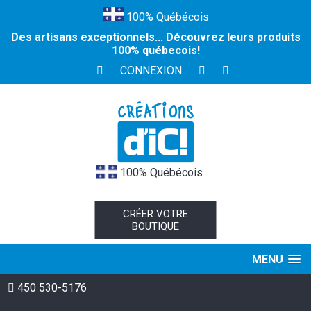
100% Québécois
Des artisans exceptionnels... Découvrez leurs produits
100% québecois!
CONNEXION
100% Québécois
CRÉER VOTRE
BOUTIQUE
MENU
450 530-5176