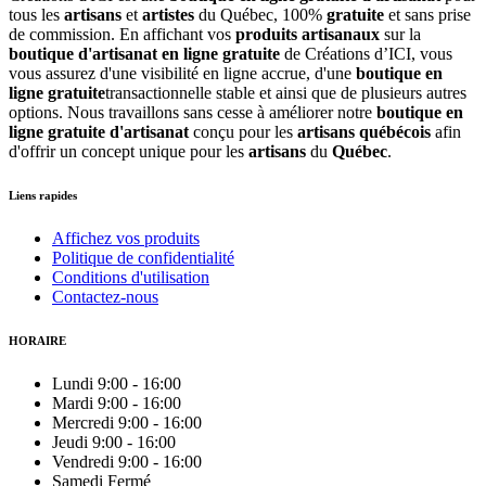
tous les
artisans
et
artistes
du Québec, 100%
gratuite
et sans prise
de commission. En affichant vos
produits artisanaux
sur la
boutique d'artisanat en ligne gratuite
de Créations d’ICI, vous
vous assurez d'une visibilité en ligne accrue, d'une
boutique en
ligne gratuite
transactionnelle stable et ainsi que de plusieurs autres
options. Nous travaillons sans cesse à améliorer notre
boutique en
ligne gratuite d'artisanat
conçu pour les
artisans québécois
afin
d'offrir un concept unique pour les
artisans
du
Québec
.
Liens rapides
Affichez vos produits
Politique de confidentialité
Conditions d'utilisation
Contactez-nous
HORAIRE
Lundi
9:00
-
16:00
Mardi
9:00
-
16:00
Mercredi
9:00
-
16:00
Jeudi
9:00
-
16:00
Vendredi
9:00
-
16:00
Samedi
Fermé