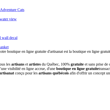
, Adventure Cats
 water view
l wall decal
lanket
tous les
artisans
et
artistes
du Québec, 100%
gratuite
et sans prise de
une visibilité en ligne accrue, d'une
boutique en ligne gratuite
transac
artisanat
conçu pour les
artisans québécois
afin d'offrir un concept u