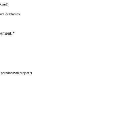
0g/m2).
urs éclatantes.
ulement.*
 personalized project :)