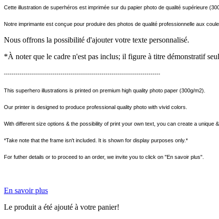
Cette illustration de superhéros est imprimée sur du papier photo de qualité supérieure (30
Notre imprimante est conçue pour produire des photos de qualité professionnelle aux coule
Nous offrons la possibilité d'ajouter votre texte personnalisé.
*À noter que le cadre n'est pas inclus; il figure à titre démonstratif se
--------------------------------------------------------------------------------
This superhero illustrations is printed on premium high quality photo paper (300g/m2).
Our printer is designed to produce professional quality photo with vivid colors.
With different size options & the possibility of print your own text, you can create a unique &
*Take note that the frame isn't included. It is shown for display purposes only.*
For futher details or to proceed to an order, we invite you to click on "En savoir plus".
En savoir plus
Le produit a été ajouté à votre panier!