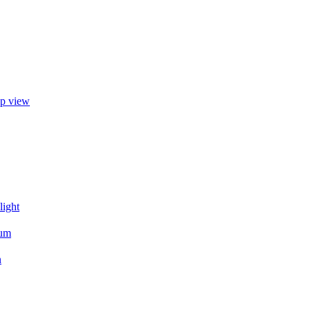
up view
light
mum
n