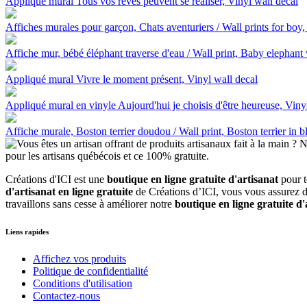
Appliqué mural Tous vos rêves peuvent se réaliser, Vinyl wall decal
Affiches murales pour garçon, Chats aventuriers / Wall prints for boy
Affiche mur, bébé éléphant traverse d'eau / Wall print, Baby elephant
Appliqué mural Vivre le moment présent, Vinyl wall decal
Appliqué mural en vinyle Aujourd'hui je choisis d'être heureuse, Viny
Affiche murale, Boston terrier doudou / Wall print, Boston terrier in b
Créations d'ICI est une
boutique en ligne gratuite d'artisanat
pour 
d'artisanat en ligne gratuite
de Créations d’ICI, vous vous assurez d'
travaillons sans cesse à améliorer notre
boutique en ligne gratuite d'
Liens rapides
Affichez vos produits
Politique de confidentialité
Conditions d'utilisation
Contactez-nous