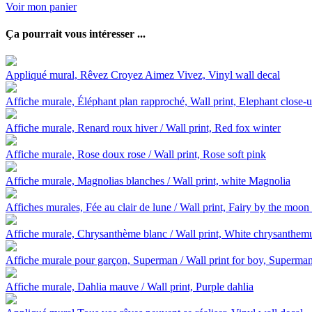
Voir mon panier
Ça pourrait vous intéresser ...
Appliqué mural, Rêvez Croyez Aimez Vivez, Vinyl wall decal
Affiche murale, Éléphant plan rapproché, Wall print, Elephant close-
Affiche murale, Renard roux hiver / Wall print, Red fox winter
Affiche murale, Rose doux rose / Wall print, Rose soft pink
Affiche murale, Magnolias blanches / Wall print, white Magnolia
Affiches murales, Fée au clair de lune / Wall print, Fairy by the moon 
Affiche murale, Chrysanthème blanc / Wall print, White chrysanthe
Affiche murale pour garçon, Superman / Wall print for boy, Superma
Affiche murale, Dahlia mauve / Wall print, Purple dahlia