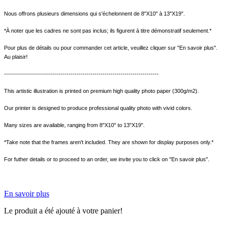
Nous offrons plusieurs dimensions qui s'échelonnent de 8"X10" à 13"X19".
*À noter que les cadres ne sont pas inclus; ils figurent à titre démonstratif seulement.*
Pour plus de détails ou pour commander cet article, veuillez cliquer sur "En savoir plus".
Au plaisir!
-----------------------------------------------------------------------------
This artistic illustration is printed on premium high quality photo paper (300g/m2).
Our printer is designed to produce professional quality photo with vivid colors.
Many sizes are available, ranging from 8"X10" to 13"X19".
*Take note that the frames aren't included. They are shown for display purposes only.*
For futher details or to proceed to an order, we invite you to click on "En savoir plus".
En savoir plus
Le produit a été ajouté à votre panier!