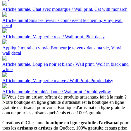
Affiche murale, Chat avec monarque / Wall print, Cat with monarch
Affiche mural Suis tes rêves ils connaissent le chemin, Vinyl wall
decal
Affiche murale, Marguerite rose / Wall print, Pink daisy
Appliqué mural en vinyle Bonheur je te veux dans ma vie, Vinyl
wall decal
Affiche murale, Loup en noir et blanc / Wall print, Wolf in black and
white
Affiche murale, Marguerite mauve / Wall Print, Purple daisy
Affiche murale, Orchidée jaune / Wall print, Orchid yellow
Créations d'ICI est une
boutique en ligne gratuite d'artisanat
pour
tous les
artisans
et
artistes
du Québec, 100%
gratuite
et sans prise