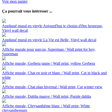
Voir mon panier
Ça pourrait vous intéresser ...
Appliqué mural en vinyle Aujourd'hui je choisis d'être heureuse,
Vinyl wall decal
Appliqué mural en vinyle La Vie est Belle, Vinyl wall decal
Affiche murale pour garçon, Superman / Wall print for boy,
Superman
Affiche murale, Gerbera jaune / Wall print, yellow Gerbera
Affiche murale, Chat en noir et blanc / Wall print, Cat in black and
white
Affiche murale, Chat plan hivernal / Wall print, Cat winter view
Affiche murale, Dahlia mauve / Wall print, Purple dahlia
Affiche murale, Chrysanthème blanc / Wall print, White
chrysanthemum