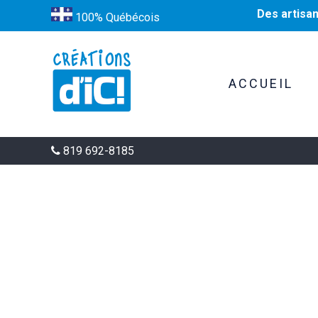
Des artisa
100% Québécois
ACCUEIL
819 692-8185