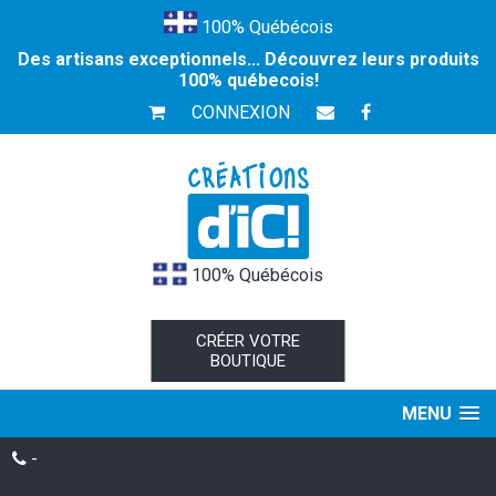
100% Québécois
Des artisans exceptionnels... Découvrez leurs produits
100% québecois!
CONNEXION
100% Québécois
CRÉER VOTRE
BOUTIQUE
MENU
-