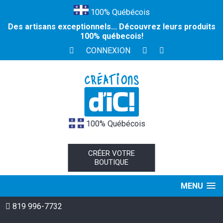
100% Québécois
Des artisans exceptionnels... Découvrez leurs produits
100% québecois!
CONNEXION
100% Québécois
CRÉER VOTRE
BOUTIQUE
MENU
819 996-7732