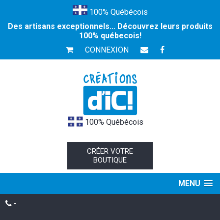
100% Québécois
Des artisans exceptionnels... Découvrez leurs produits
100% québecois!
CONNEXION
100% Québécois
CRÉER VOTRE
BOUTIQUE
MENU
-