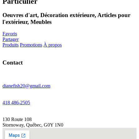
Particulier
Oeuvres d'art, Décoration extérieure, Articles pour
l'extérieur, Meubles
Favoris
Partager
Produits
Promotions
À propos
Contact
dianefish20@gmail.com
418 486-2505
130 Route 108
Stornoway
,
Québec
,
G0Y 1N0