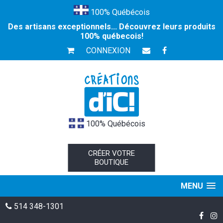
100% Québécois
Des artisans exceptionnels... Découvrez leurs produits
100% québecois!
CONNEXION
100% Québécois
CRÉER VOTRE
BOUTIQUE
MENU
514 348-1301