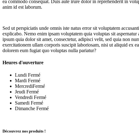
ea commodo consequat. Duis aute irure dolor in reprehenderit in volupta
anim id est laborum.
Sed ut perspiciatis unde omnis iste natus error sit voluptatem accusan
explicabo. Nemo enim ipsam voluptatem quia voluptas sit aspernatur a
ipsum quia dolor sit amet, consectetur, adipisci velit, sed quia no
exercitationem ullam corporis suscipit laboriosam, nisi ut aliquid ex 
dolorem eum fugiat quo voluptas nulla pariatur?
Heures d'ouverture
Lundi
Fermé
Mardi
Fermé
Mercredi
Fermé
Jeudi
Fermé
Vendredi
Fermé
Samedi
Fermé
Dimanche
Fermé
Découvrez nos produits
!