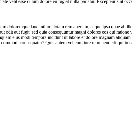
te velit esse cillum dolore eu fugiat nulla pariatur. Excepteur sint occa
tium doloremque laudantium, totam rem aperiam, eaque ipsa quae ab illo in
ut odit aut fugit, sed quia consequuntur magni dolores eos qui ratione
n numquam eius modi tempora incidunt ut labore et dolore magnam aliqua
ea commodi consequatur? Quis autem vel eum iure reprehenderit qui in ea