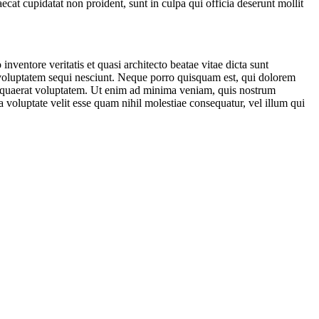
ecat cupidatat non proident, sunt in culpa qui officia deserunt mollit
ventore veritatis et quasi architecto beatae vitae dicta sunt
 voluptatem sequi nesciunt. Neque porro quisquam est, qui dolorem
m quaerat voluptatem. Ut enim ad minima veniam, quis nostrum
 voluptate velit esse quam nihil molestiae consequatur, vel illum qui