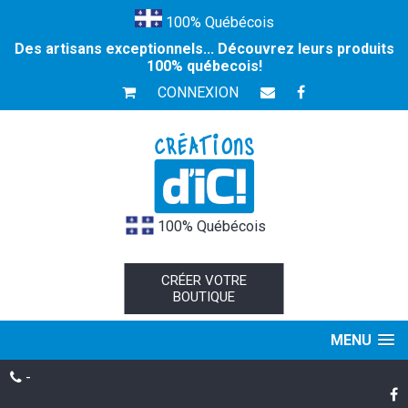
100% Québécois
Des artisans exceptionnels... Découvrez leurs produits
100% québecois!
CONNEXION
100% Québécois
CRÉER VOTRE
BOUTIQUE
MENU
-