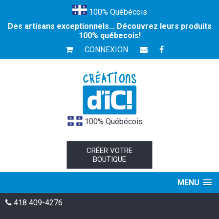
100% Québécois
Des artisans exceptionnels... Découvrez leurs produits
100% québecois!
CONNEXION
100% Québécois
CRÉER VOTRE
BOUTIQUE
MENU
418 409-4276