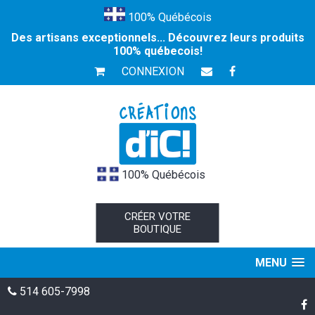
100% Québécois
Des artisans exceptionnels... Découvrez leurs produits
100% québecois!
CONNEXION
100% Québécois
CRÉER VOTRE
BOUTIQUE
MENU
514 605-7998