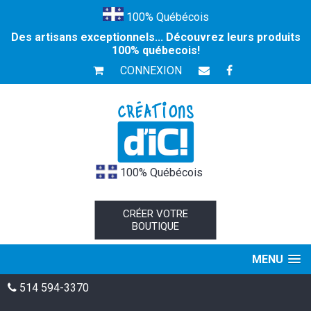
100% Québécois
Des artisans exceptionnels... Découvrez leurs produits
100% québecois!
CONNEXION
100% Québécois
CRÉER VOTRE
BOUTIQUE
MENU
514 594-3370