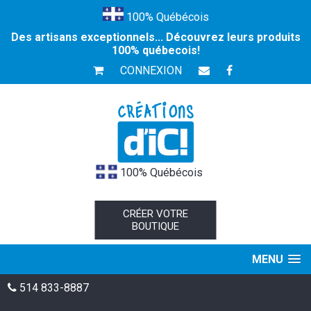
100% Québécois
Des artisans exceptionnels... Découvrez leurs produits
100% québecois!
CONNEXION
100% Québécois
CRÉER VOTRE
BOUTIQUE
MENU
514 833-8887