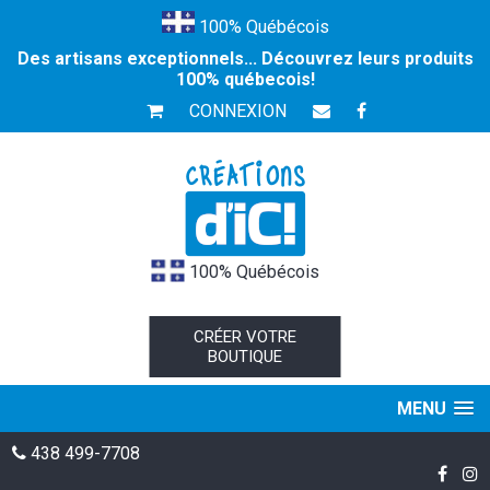
100% Québécois
Des artisans exceptionnels... Découvrez leurs produits
100% québecois!
CONNEXION
100% Québécois
CRÉER VOTRE
BOUTIQUE
MENU
438 499-7708