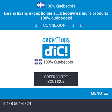
100% Québécois
Des artisans exceptionnels... Découvrez leurs produits
100% québecois!
CONNEXION
100% Québécois
CRÉER VOTRE
BOUTIQUE
MENU
438 501-6324