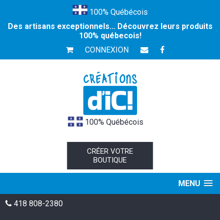
100% Québécois
Des artisans exceptionnels... Découvrez leurs produits
100% québecois!
CONNEXION
100% Québécois
CRÉER VOTRE
BOUTIQUE
MENU
418 808-2380