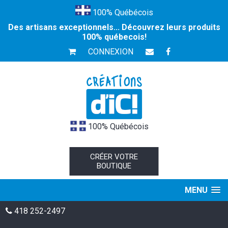
100% Québécois
Des artisans exceptionnels... Découvrez leurs produits
100% québecois!
CONNEXION
100% Québécois
CRÉER VOTRE
BOUTIQUE
MENU
418 252-2497