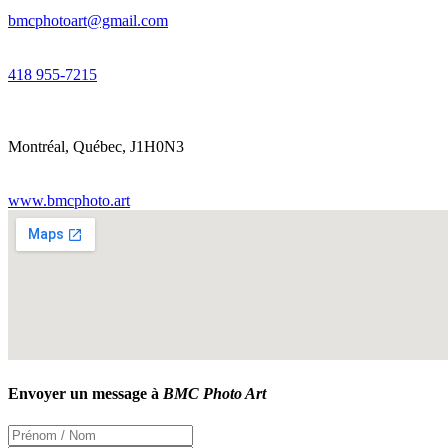
bmcphotoart@gmail.com
418 955-7215
Montréal
,
Québec
,
J1H0N3
www.bmcphoto.art
Envoyer un message à
BMC Photo Art