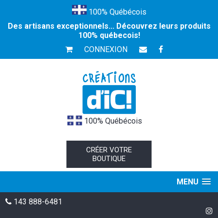
100% Québécois
Des artisans exceptionnels... Découvrez leurs produits
100% québecois!
CONNEXION
100% Québécois
CRÉER VOTRE
BOUTIQUE
MENU
143 888-6481