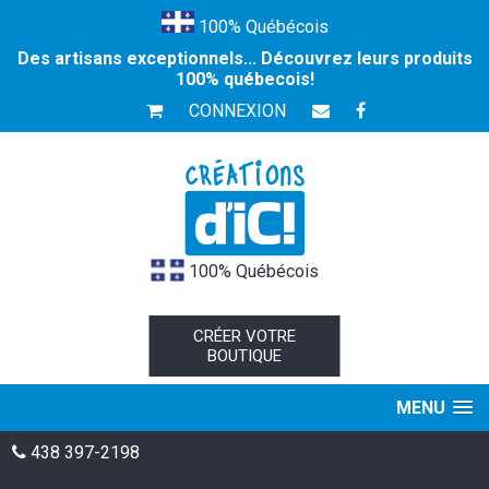
100% Québécois
Des artisans exceptionnels... Découvrez leurs produits
100% québecois!
CONNEXION
100% Québécois
CRÉER VOTRE
BOUTIQUE
MENU
438 397-2198