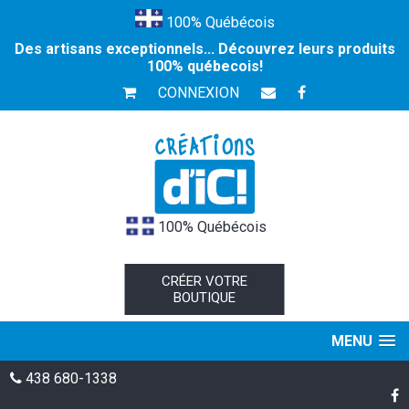
100% Québécois
Des artisans exceptionnels... Découvrez leurs produits
100% québecois!
CONNEXION
100% Québécois
CRÉER VOTRE
BOUTIQUE
MENU
438 680-1338