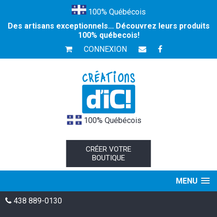
100% Québécois
Des artisans exceptionnels... Découvrez leurs produits
100% québecois!
CONNEXION
100% Québécois
CRÉER VOTRE
BOUTIQUE
MENU
438 889-0130