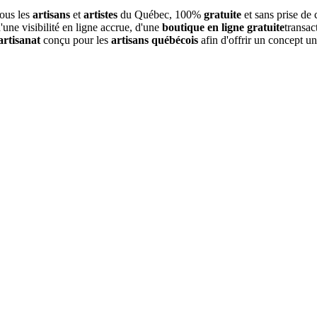
tous les
artisans
et
artistes
du Québec, 100%
gratuite
et sans prise de
une visibilité en ligne accrue, d'une
boutique en ligne gratuite
transac
artisanat
conçu pour les
artisans québécois
afin d'offrir un concept u