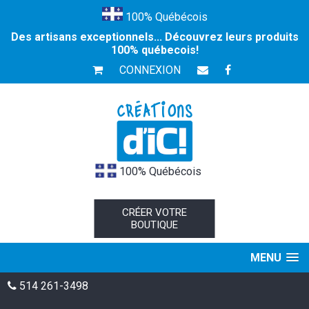
100% Québécois
Des artisans exceptionnels... Découvrez leurs produits
100% québecois!
CONNEXION
100% Québécois
CRÉER VOTRE
BOUTIQUE
MENU
514 261-3498