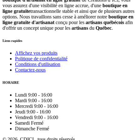
vous assurez d'une visibilité en ligne accrue, d'une
boutique en
ligne gratuite
transactionnelle stable et ainsi que de plusieurs autres
options. Nous travaillons sans cesse à améliorer notre
boutique en
ligne gratuite d'artisanat
conçu pour les
artisans québécois
afin
d'offrir un concept unique pour les
artisans
du
Québec
.
Liens rapides
Affichez vos produits
Politique de confidentialité
Conditions d'utilisation
Contactez-nous
HORAIRE
Lundi
9:00
-
16:00
Mardi
9:00
-
16:00
Mercredi
9:00
-
16:00
Jeudi
9:00
-
16:00
Vendredi
9:00
-
16:00
Samedi
Fermé
Dimanche
Fermé
© 2026, CDICI , tous droits réservés