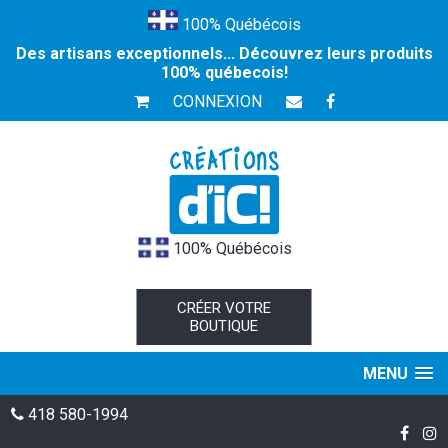
100% Québécois
Des artisans exceptionnels... Découvrez leurs produits
100% québecois!
CONNEXION
100% Québécois
CRÉER VOTRE
BOUTIQUE
MENU
418 580-1994