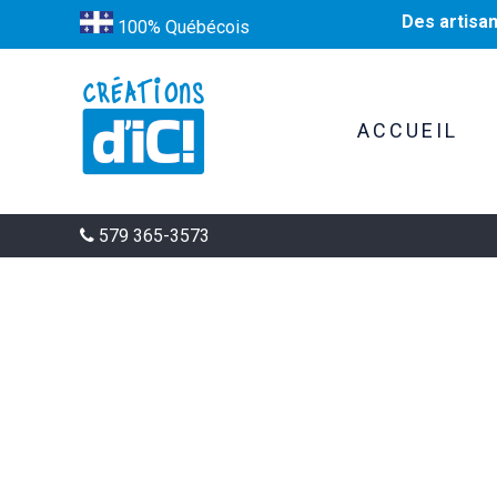
Des artisa
100% Québécois
ACCUEIL
579 365-3573