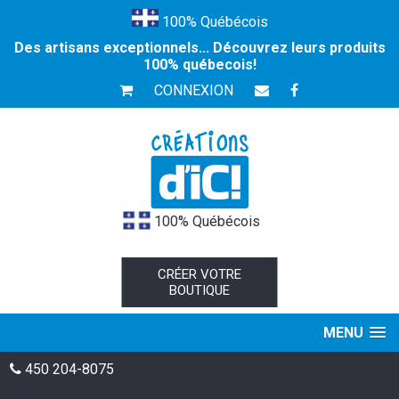
100% Québécois
Des artisans exceptionnels... Découvrez leurs produits
100% québecois!
CONNEXION
100% Québécois
CRÉER VOTRE
BOUTIQUE
MENU
450 204-8075