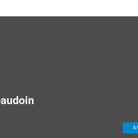
audoin
À