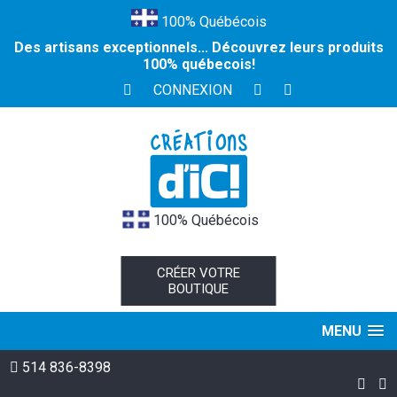
100% Québécois
Des artisans exceptionnels... Découvrez leurs produits
100% québecois!
CONNEXION
100% Québécois
CRÉER VOTRE
BOUTIQUE
MENU
514 836-8398