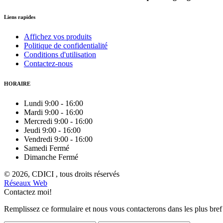
Liens rapides
Affichez vos produits
Politique de confidentialité
Conditions d'utilisation
Contactez-nous
HORAIRE
Lundi
9:00
-
16:00
Mardi
9:00
-
16:00
Mercredi
9:00
-
16:00
Jeudi
9:00
-
16:00
Vendredi
9:00
-
16:00
Samedi
Fermé
Dimanche
Fermé
© 2026, CDICI , tous droits réservés
Réseaux Web
Contactez moi!
Remplissez ce formulaire et nous vous contacterons dans les plus bref 